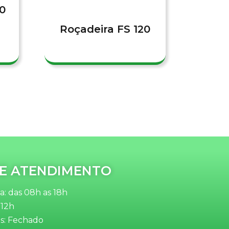
0
Roçadeira FS 120
Roça
E ATENDIMENTO
: das 08h as 18h
 12h
s: Fechado