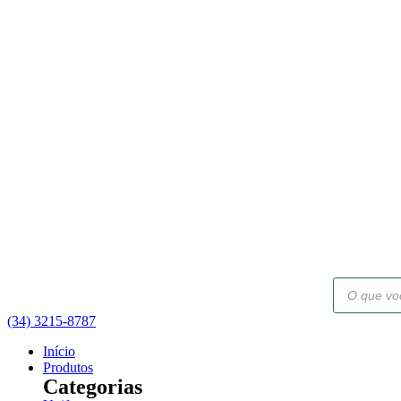
Pular
para
o
conteúdo
Pesquisar
produtos
(34) 3215-8787
Início
Produtos
Categorias