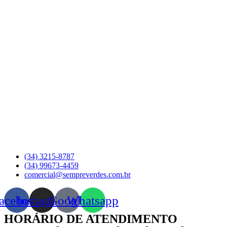
(34) 3215-8787
(34) 99673-4459
comercial@sempreverdes.com.br
acebook
Instagram
Google
Whatsapp
HORÁRIO DE ATENDIMENTO