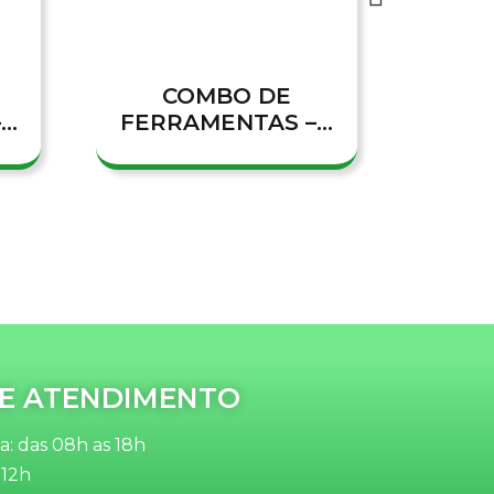
COMBO DE
C
..
FERRAMENTAS –...
FERR
E ATENDIMENTO
: das 08h as 18h
 12h