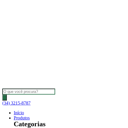
Pular
para
o
conteúdo
Pesquisar
produtos
(34) 3215-8787
Início
Produtos
Categorias