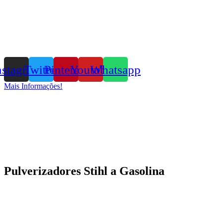
nstagram
Twitter
Pinterest
Youtube
Whatsapp
Mais Informações!
Pulverizadores Stihl a Gasolina