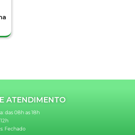
ma
E ATENDIMENTO
: das 08h as 18h
 12h
s: Fechado